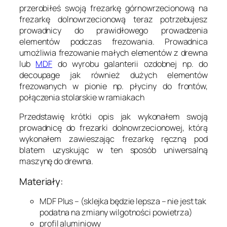
przerobiłeś swoją
frezarkę górnowrzecionową
na
frezarkę dolnowrzecionową teraz potrzebujesz
prowadnicy do prawidłowego prowadzenia
elementów podczas frezowania. Prowadnica
umożliwia frezowanie małych elementów z drewna
lub
MDF
do wyrobu galanterii ozdobnej np. do
decoupage
jak również dużych elementów
frezowanych w pionie np. płyciny do frontów,
połączenia stolarskie w ramiakach
Przedstawię krótki opis jak wykonałem swoją
prowadnicę do frezarki dolnowrzecionowej, którą
wykonałem zawieszając frezarkę ręczną pod
blatem uzyskując w ten sposób uniwersalną
maszynę do drewna.
Materiały:
MDF Plus – (sklejka będzie lepsza – nie jest tak
podatna na zmiany wilgotności powietrza)
profil aluminiowy