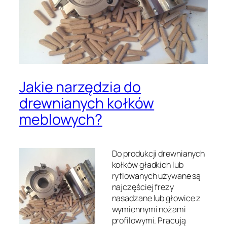
Jakie narzędzia do
drewnianych kołków
meblowych?
Do produkcji drewnianych
kołków gładkich lub
ryflowanych używane są
najczęściej frezy
nasadzane lub głowice z
wymiennymi nożami
profilowymi. Pracują