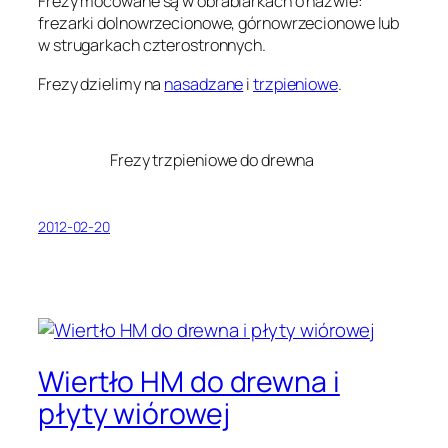
Frezy mocowane są w obrabiarkach o nazwie:
frezarki dolnowrzecionowe, górnowrzecionowe lub
w strugarkach czterostronnych.
Frezy dzielimy na
nasadzane
i
trzpieniowe
.
Frezy trzpieniowe do drewna
2012-02-20
Wiertło HM do drewna i
płyty wiórowej