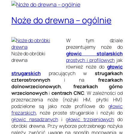
Noże do drewna – ogólnie
W tym dziale
prezentujemy noże do
Noże do obróbki
głowic stolarskich
drewna
prostych i profilowych
jak
również noże do
głowic
strugarskich
pracujących w
strugarkach
czterostronnych
i na
frezarkach
dolnowrzecionowych
,
frezarkach górno
wrzecionowych
i
centrach CNC
. W zależności od
przeznaczenia noże (nożyki HM, płytki HM)
podzielone są jako noże profilowe do
głowic
frezarskich
, noże proste strugarskie i nożyki do
głowic nasadzanych
i
głowic trzpieniowych
do
obróbki drewna. Przy wyborze potrzebnego nożyka
należy zwrócić uwagę na sposób mocowania w