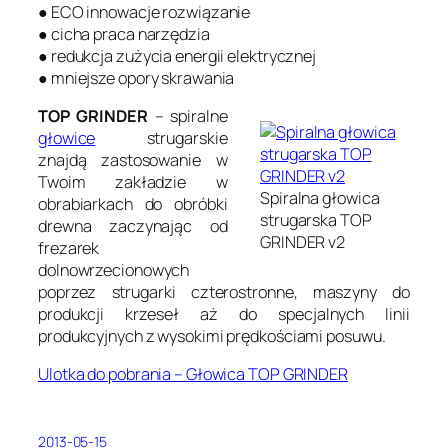
● ECO innowacje rozwiązanie
● cicha praca narzędzia
● redukcja zużycia energii elektrycznej
● mniejsze opory skrawania
TOP GRINDER
– spiralne
głowice
strugarskie
znajdą zastosowanie w
Twoim zakładzie w
Spiralna głowica
obrabiarkach do obróbki
strugarska TOP
drewna zaczynając od
GRINDER v2
frezarek
dolnowrzecionowych
poprzez strugarki czterostronne, maszyny do
produkcji krzeseł aż do specjalnych linii
produkcyjnych z wysokimi prędkościami posuwu.
Ulotka do pobrania – Głowica TOP GRINDER
2013-05-15