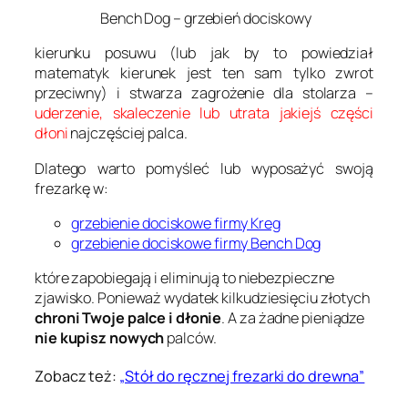
Bench Dog – grzebień dociskowy
kierunku posuwu (lub jak by to powiedział
matematyk kierunek jest ten sam tylko zwrot
przeciwny) i stwarza zagrożenie dla stolarza –
uderzenie, skaleczenie lub utrata jakiejś części
dłoni
najczęściej palca.
Dlatego warto pomyśleć lub wyposażyć swoją
frezarkę w:
grzebienie dociskowe firmy Kreg
grzebienie dociskowe firmy Bench Dog
które zapobiegają i eliminują to niebezpieczne
zjawisko. Ponieważ wydatek kilkudziesięciu złotych
chroni Twoje palce i dłonie
. A za żadne pieniądze
nie kupisz nowych
palców.
Zobacz też:
„Stół do ręcznej frezarki do drewna”