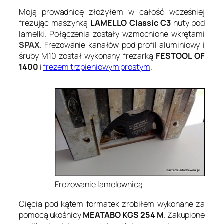
Moją prowadnicę złożyłem w całość wcześniej
frezując maszynką
LAMELLO Classic C3
nuty pod
lamelki. Połączenia zostały wzmocnione wkrętami
SPAX
. Frezowanie kanałów pod profil aluminiowy i
śruby M10 został wykonany frezarką
FESTOOL OF
1400
i
frezem trzpieniowym prostym
.
Frezowanie lamelownicą
Cięcia pod kątem formatek zrobiłem wykonane za
pomocą ukośnicy
MEATABO KGS 254 M
. Zakupione