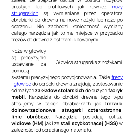
prostych lub profilowych jak również
noży
strugarskich
są wymieniane przez operatora
obrabiarki do drewna na nowe nożyki lub noże po
ostrzeniu. Nie zachodzi konieczność wymiany
całego narzędzia jak to ma miejsce w przypadku
frezów do drewna z ostrzami lutowanymi.
Noże w głowicy
są precyzyjnie
Głowica strugarska z nożykami
ustawiane za
pomocą
systemu precyzyjnego pozycjonowania. Takie
frezy
i głowice
do obróbki drewna znajdują zastosowanie
od małych
zakładów stolarskich
do dużych
fabryk
mebli
. Narzędzia do obróbki drewna tego typu
stosujemy w takich obrabiarkach jak
frezarki
dolnowrzecionowe
,
strugarki czterostronne
,
linie obróbcze
. Narzędzia posiadają ostrza
widiowe (HM)
jak i ze
stali szybkotnącej (HSS)
w
zależności od obrabianego materiału.