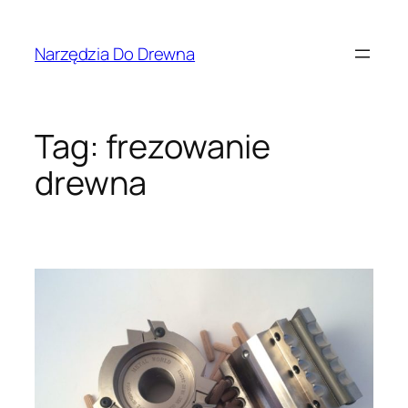
Przejdź
do
Narzędzia Do Drewna
treści
Tag:
frezowanie
drewna