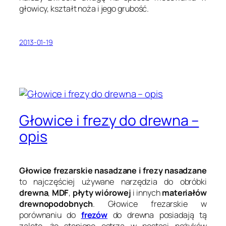
głowicy, kształt noża i jego grubość.
2013-01-19
Głowice i frezy do drewna –
opis
Głowice frezarskie nasadzane i frezy nasadzane
to najczęściej używane narzędzia do obróbki
drewna
,
MDF
,
płyty wiórowej
i innych
materiałów
drewnopodobnych
. Głowice frezarskie w
porównaniu do
frezów
do drewna posiadają tą
zaletę, że stępione ostrza w postaci nożyków