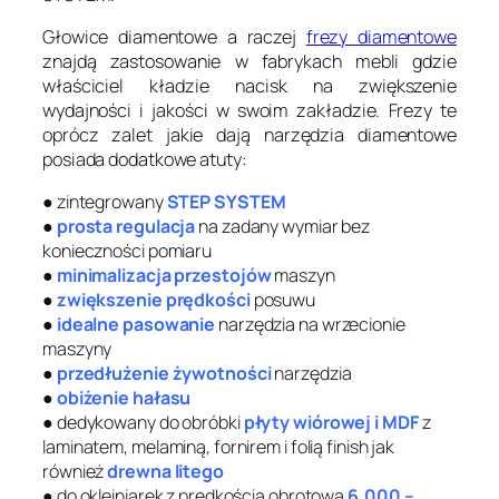
Głowice diamentowe a raczej
frezy diamentowe
znajdą zastosowanie w fabrykach mebli gdzie
właściciel kładzie nacisk na zwiększenie
wydajności i jakości w swoim zakładzie. Frezy te
oprócz zalet jakie dają narzędzia diamentowe
posiada dodatkowe atuty:
● zintegrowany
STEP SYSTEM
●
prosta regulacja
na zadany wymiar bez
konieczności pomiaru
●
minimalizacja przestojów
maszyn
●
zwiększenie prędkości
posuwu
●
idealne pasowanie
narzędzia na wrzecionie
maszyny
●
przedłużenie żywotności
narzędzia
●
obiżenie hałasu
● dedykowany do obróbki
płyty wiórowej i MDF
z
laminatem, melaminą, fornirem i folią finish jak
również
drewna litego
● do okleiniarek z prędkością obrotową
6.000 –