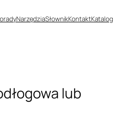
orady
Narzędzia
Słownik
Kontakt
Katalog
podłogowa lub