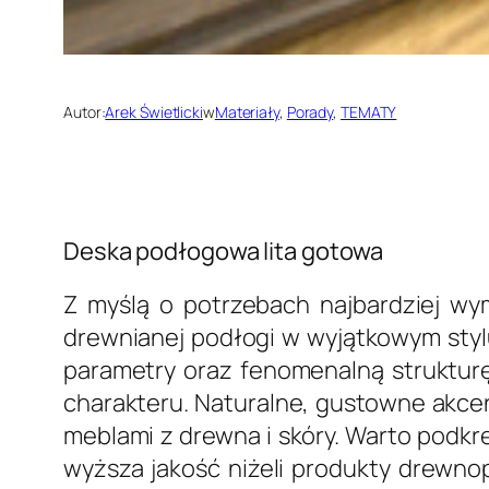
Autor:
Arek Świetlicki
w
Materiały
, 
Porady
, 
TEMATY
Deska podłogowa lita gotowa
Z myślą o potrzebach najbardziej wym
drewnianej podłogi w wyjątkowym stylu
parametry oraz fenomenalną struktu
charakteru. Naturalne, gustowne akce
meblami z drewna i skóry. Warto podkr
wyższa jakość niżeli produkty drewno