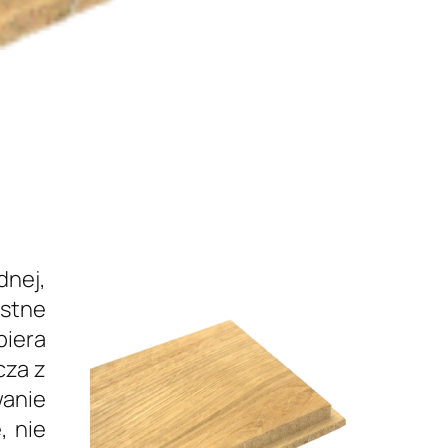
dnej,
ystne
biera
cza z
wanie
, nie