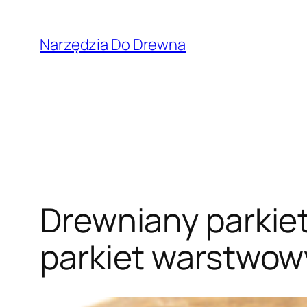
Przejdź
do
Narzędzia Do Drewna
treści
Drewniany parkiet
parkiet warstwow