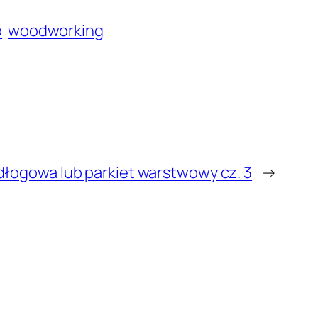
o
woodworking
dłogowa lub parkiet warstwowy cz. 3
→