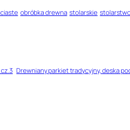
ściaste
obróbka drewna
stolarskie
stolarstw
 cz.3
Drewniany parkiet tradycyjny, deska po