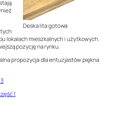
stają
wnież
Deska lita gotowa
itych
pu lokalach mieszkalnych i użytkowych.
ejszą pozycję na rynku.
alna propozycja dla entuzjastów piękna
 3
zęść 1