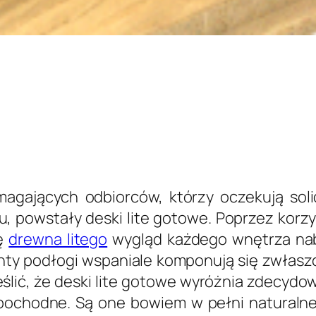
agających odbiorców, którzy oczekują soli
, powstały deski lite gotowe. Poprzez korz
rę
drewna litego
wygląd każdego wnętrza na
nty podłogi wspaniale komponują się zwłasz
eślić, że deski lite gotowe wyróżnia zdecydo
pochodne. Są one bowiem w pełni naturalne